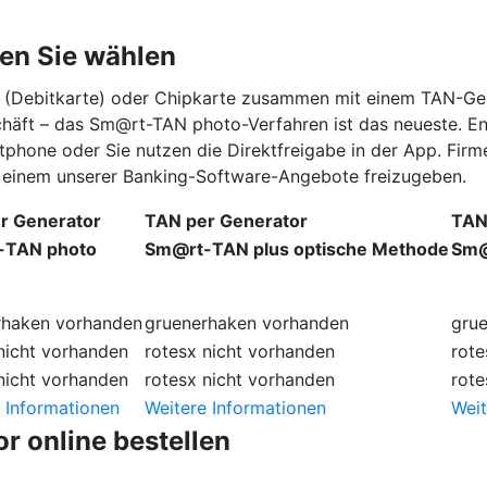
en Sie wählen
rd (Debitkarte) oder Chipkarte zusammen mit einem TAN-Ge
schäft – das Sm@rt-TAN photo-Verfahren ist das neueste. E
tphone oder Sie nutzen die Direktfreigabe in der App. Fi
in einem unserer Banking-Software-Angebote freizugeben.
r Generator
TAN per Generator
TAN
-TAN photo
Sm@rt-TAN plus optische Methode
Sm@
rhaken
vorhanden
gruenerhaken
vorhanden
gru
nicht vorhanden
rotesx
nicht vorhanden
rote
nicht vorhanden
rotesx
nicht vorhanden
rote
 Informationen
Weitere Informationen
Weit
r online bestellen