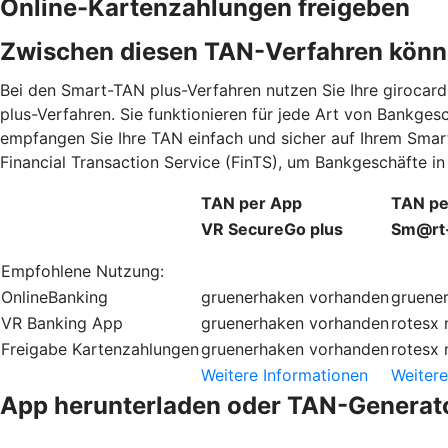
Online-Kartenzahlungen freigeben
Zwischen diesen TAN-Verfahren könn
Bei den Smart-TAN plus-Verfahren nutzen Sie Ihre giroca
plus-Verfahren. Sie funktionieren für jede Art von Bankge
empfangen Sie Ihre TAN einfach und sicher auf Ihrem Smar
Financial Transaction Service (FinTS), um Bankgeschäfte 
TAN per App
TAN pe
VR SecureGo plus
Sm@rt
Empfohlene Nutzung:
OnlineBanking
gruenerhaken
vorhanden
gruene
VR Banking App
gruenerhaken
vorhanden
rotesx
Freigabe Kartenzahlungen
gruenerhaken
vorhanden
rotesx
Weitere Informationen
Weitere
App herunterladen oder TAN-Generato