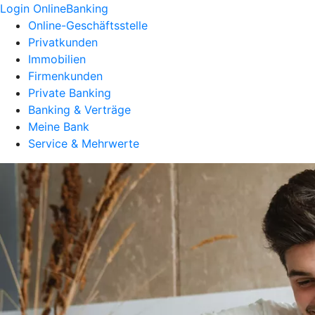
Login OnlineBanking
Online-Geschäftsstelle
Privatkunden
Immobilien
Firmenkunden
Private Banking
Banking & Verträge
Meine Bank
Service & Mehrwerte