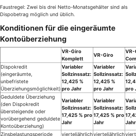
Faustregel: Zwei bis drei Netto-Monatsgehälter sind als
Dispobetrag möglich und üblich.
Konditionen für die eingeräumte
Kontoüberziehung
VR-Giro
VR-
VR-Giro
Komplett
Com
Dispokredit
Variabler
Variabler
Vari
(eingeräumte,
Sollzinssatz:
Sollzinssatz:
Soll
unbefristete
12,425 %
12,425 %
12,
Überziehungsmöglichkeit)
pro Jahr
pro Jahr
pro 
Geduldete Überziehung
Variabler
Variabler
Vari
(den Dispokredit
Sollzinssatz:
Sollzinssatz:
Soll
übersteigende oder
17,425 % pro
17,425 % pro
17,4
vorübergehend geduldete
Jahr
Jahr
Jahr
Kontoüberziehung)
Zinsbelastungsperiode
vierteljährlich
vierteljährlich
viert